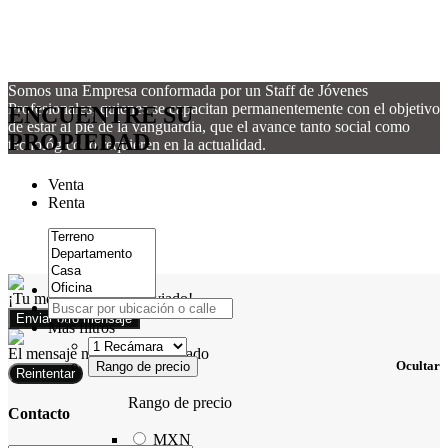
Somos una Empresa conformada por un Staff de Jóvenes
Profesionales, quienes se capacitan permanentemente con el objetivo
ENCUENTRE SU
de estar al pie de la vanguardia, que el avance tanto social como
PROPIEDAD
tecnológico lo requieren en la actualidad.
Venta
Renta
¡Tu mensaje ha sido enviado!
Enviar otro mensaje
Más filtros
El mensaje no pudo ser enviado
Ocultar
Rango de precio
Reintentar
Rango de precio
Contacto
MXN