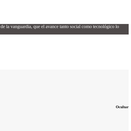
de la vanguardia, que el avance tanto social como tecnológico lo
Ocultar