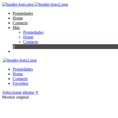
Propiedades
Home
Contacto
Más
Propiedades
Home
Contacto
0
Propiedades
Home
Contacto
Favoritos
Seleccionar idioma
▼
Mostrar original