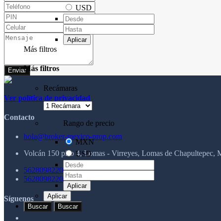
USD
Móvil
Aplicar
Más filtros
Más filtros
Enviar
Recámaras
Ver política de privacidad
Contacto
Rango de precio
hola@broker-mexico-prop.com
MXN
Volcán 150 piso 4, Lomas - Virreyes, Lomas de Chapultepec
USD
5628098220
5628098220
Aplicar
Aplicar
Síguenos
Buscar
Buscar